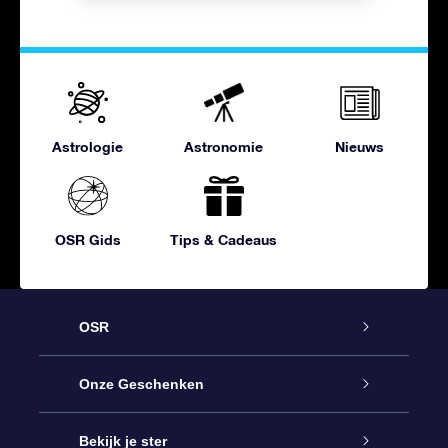
Astrologie
Astronomie
Nieuws
OSR Gids
Tips & Cadeaus
OSR
Service
Onze Geschenken
Contact
Online Star Gift
Bekijk je ster