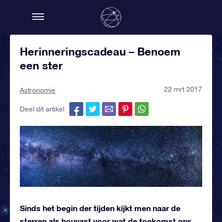
Herinneringscadeau – Benoem
een ster
22 mrt 2017
Astronomie
Deel dit artikel
Sinds het begin der tijden kijkt men naar de
sterren als houvast voor wat de toekomst ons