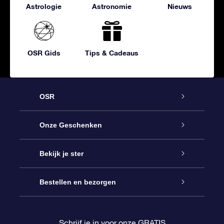
Astrologie
Astronomie
Nieuws
OSR Gids
Tips & Cadeaus
OSR
Service
Onze Geschenken
Contact
Online Star Gift
Bekijk je ster
Blog
OSR Cadeaupakket
Sterrenregister
Bestellen en bezorgen
Veelgestelde vragen
Super Ster Cadeau
OSR Star Finder App
Klantenlogin
Schrijf je in voor onze GRATIS