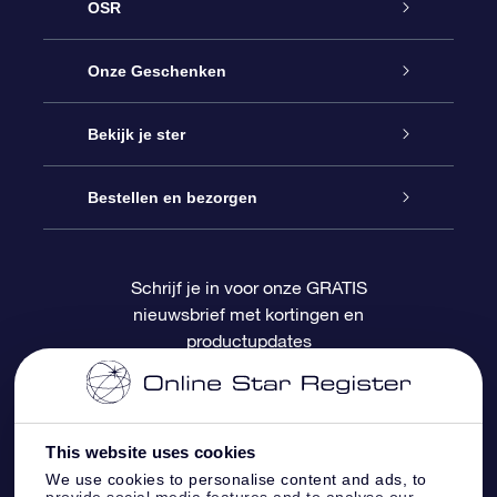
OSR
Service
Onze Geschenken
Contact
Online Star Gift
Bekijk je ster
Blog
OSR Cadeaupakket
Sterrenregister
Bestellen en bezorgen
Veelgestelde vragen
Super Ster Cadeau
OSR Star Finder App
Klantenlogin
Schrijf je in voor onze GRATIS
nieuwsbrief met kortingen en
OSR Recensies
OSR Cadeaukaart
Gepersonaliseerde sterrenpagina
Betalingsinformatie
productupdates
Relatiegeschenken
One Million Stars
Verzendinformatie
OSR Starsaver
Retourbeleid
This website uses cookies
We use cookies to personalise content and ads, to
provide social media features and to analyse our