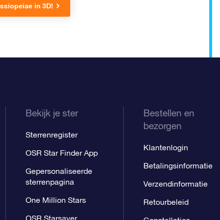
ssiopeiae in 3D!
Bekijk je ster
Bestellen en
bezorgen
Sterrenregister
Klantenlogin
OSR Star Finder App
Betalingsinformatie
Gepersonaliseerde
sterrenpagina
Verzendinformatie
One Million Stars
Retourbeleid
OSR Starsaver
Constellaties