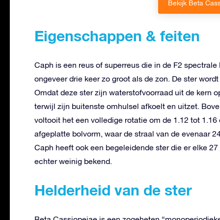
Bekijk Beta Cass
Eigenschappen & feiten
Caph is een reus of superreus die in de F2 spectrale 
ongeveer drie keer zo groot als de zon. De ster word
Omdat deze ster zijn waterstofvoorraad uit de kern o
terwijl zijn buitenste omhulsel afkoelt en uitzet. Bo
voltooit het een volledige rotatie om de 1.12 tot 1
afgeplatte bolvorm, waar de straal van de evenaar 24
Caph heeft ook een begeleidende ster die er elke 27
echter weinig bekend.
Helderheid van de ster
Beta Cassiopeiae is een zogeheten “monoperiodieke p