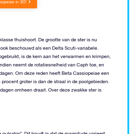
iopeiae in 3D!
klasse thuishoort. De grootte van de ster is nu
t ook beschouwd als een Delta Scuti-variabele.
pgebruikt, is de kern aan het verwarmen en krimpen,
vendien neemt de rotatiesnelheid van Caph toe, en
.16 dagen. Om deze reden heeft Beta Cassiopeiae een
 procent groter is dan de straal in de poolgebieden.
 dagen omheen draait. Over deze zwakke ster is
ulsator”. Dit houdt in dat de magnitude varieert