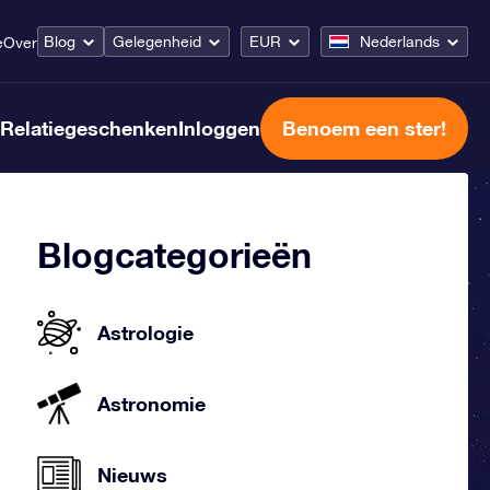
Blog
Gelegenheid
EUR
Nederlands
e
Over
Relatiegeschenken
Inloggen
Benoem een ster!
Blogcategorieën
Astrologie
Astronomie
Nieuws