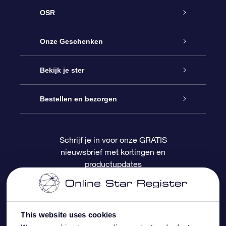
OSR
Service
Onze Geschenken
Contact
Online Star Gift
Bekijk je ster
Blog
OSR Cadeaupakket
Sterrenregister
Bestellen en bezorgen
Veelgestelde vragen
Super Ster Cadeau
OSR Star Finder App
Klantenlogin
Schrijf je in voor onze GRATIS
nieuwsbrief met kortingen en
OSR Recensies
OSR Cadeaukaart
Gepersonaliseerde sterrenpagina
Betalingsinformatie
productupdates
Relatiegeschenken
One Million Stars
Verzendinformatie
OSR Starsaver
Retourbeleid
This website uses cookies