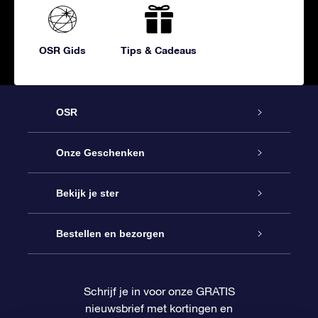
OSR Gids
Tips & Cadeaus
OSR
Service
Onze Geschenken
Contact
Online Star Gift
Bekijk je ster
Blog
OSR Cadeaupakket
Sterrenregister
Bestellen en bezorgen
Veelgestelde vragen
Super Ster Cadeau
OSR Star Finder App
Klantenlogin
Schrijf je in voor onze GRATIS
nieuwsbrief met kortingen en
OSR Recensies
OSR Cadeaukaart
Gepersonaliseerde sterrenpagina
Betalingsinformatie