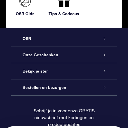
OSR Gids
Tips & Cadeaus
OSR
Service
Onze Geschenken
Contact
Online Star Gift
Bekijk je ster
Blog
OSR Cadeaupakket
Sterrenregister
Bestellen en bezorgen
Veelgestelde vragen
Super Ster Cadeau
OSR Star Finder App
Klantenlogin
Schrijf je in voor onze GRATIS
nieuwsbrief met kortingen en
OSR Recensies
OSR Cadeaukaart
Gepersonaliseerde sterrenpagina
Betalingsinformatie
productupdates