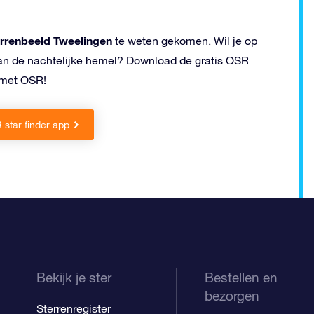
terrenbeeld Tweelingen
te weten gekomen. Wil je op
aan de nachtelijke hemel? Download de gratis OSR
 met OSR!
star finder app
Bekijk je ster
Bestellen en
bezorgen
Sterrenregister