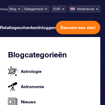
Blog
Gelegenheid
EUR
Nederlands
e
Over
Relatiegeschenken
Inloggen
Benoem een ster!
Blogcategorieën
Astrologie
Astronomie
Nieuws