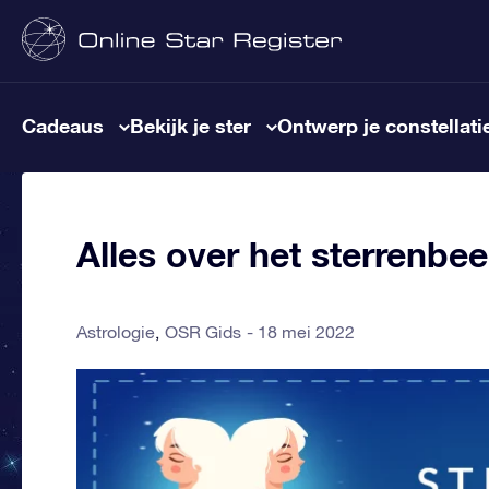
Cadeaus
Bekijk je ster
Ontwerp je constellati
Alles over het sterrenbe
Astrologie
OSR Gids
18 mei 2022