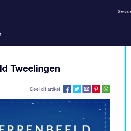
Servic
e
eld Tweelingen
Deel dit artikel