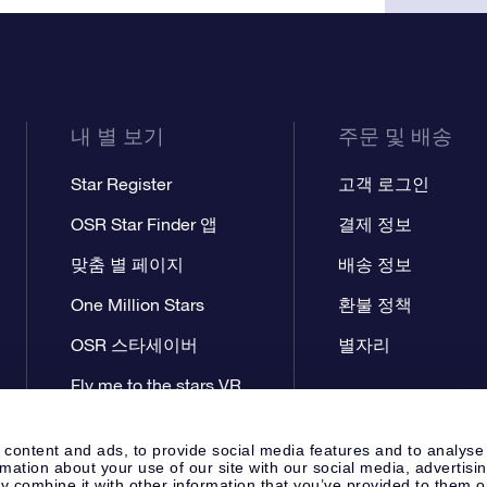
내 별 보기
주문 및 배송
Star Register
고객 로그인
OSR Star Finder 앱
결제 정보
맞춤 별 페이지
배송 정보
One Million Stars
환불 정책
OSR 스타세이버
별자리
Fly me to the stars VR
앱
 content and ads, to provide social media features and to analyse
rmation about your use of our site with our social media, advertisi
 combine it with other information that you’ve provided to them o