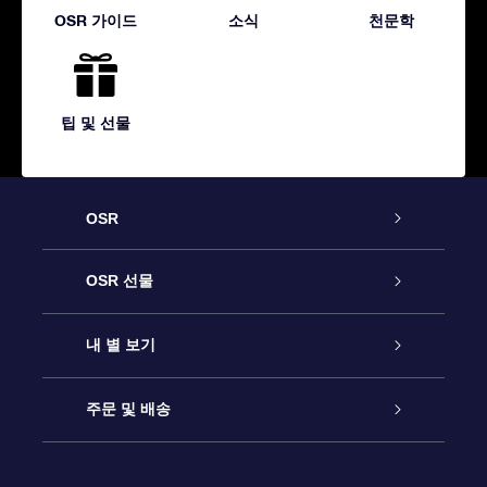
OSR 가이드
소식
천문학
팁 및 선물
OSR
고객 서비스
OSR 선물
연락처
온라인 별 선물
내 별 보기
블로그
OSR 선물 팩
Star Register
주문 및 배송
자주 묻는 질문들
OSR Star Finder 앱
Super Star Gift
고객 로그인