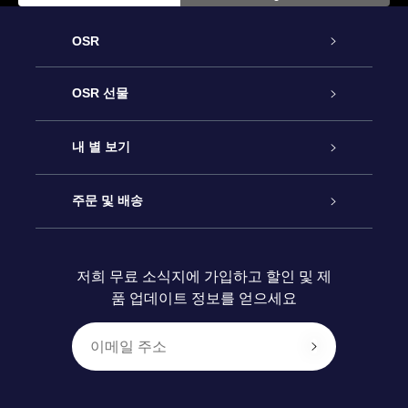
OSR
고객 서비스
OSR 선물
연락처
온라인 별 선물
내 별 보기
블로그
OSR 선물 팩
Star Register
주문 및 배송
자주 묻는 질문들
OSR Star Finder 앱
Super Star Gift
고객 로그인
저희 무료 소식지에 가입하고 할인 및 제
품 업데이트 정보를 얻으세요
OSR 상품권
후기
맞춤 별 페이지
결제 정보
기업 선물
One Million Stars
배송 정보
OSR 스타세이버