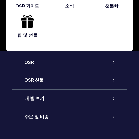
OSR 가이드
소식
천문학
팁 및 선물
OSR
고객 서비스
OSR 선물
연락처
온라인 별 선물
내 별 보기
블로그
OSR 선물 팩
Star Register
주문 및 배송
자주 묻는 질문들
OSR Star Finder 앱
Super Star Gift
고객 로그인