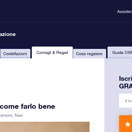
Assiste
lazione
Consigli & Regali
Guida OS
Costellazioni
Cosa regalare
Iscr
GRA
 come farlo bene
i amore
,
frasi