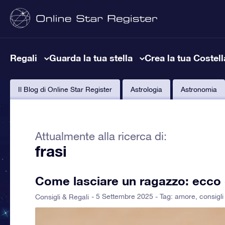
Regali
Guarda la tua stella
Crea la tua Costel
Il Blog di Online Star Register
Astrologia
Astronomia
Attualmente alla ricerca di:
frasi
Come lasciare un ragazzo: ecco
- 5 Settembre 2025 - Tag:
amore
,
consigl
Consigli & Regali