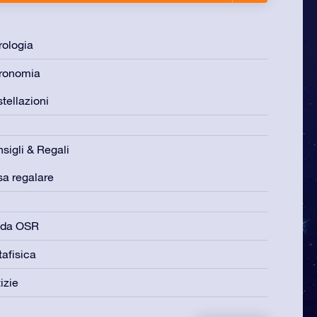
rologia
ronomia
tellazioni
sigli & Regali
a regalare
ida OSR
afisica
izie