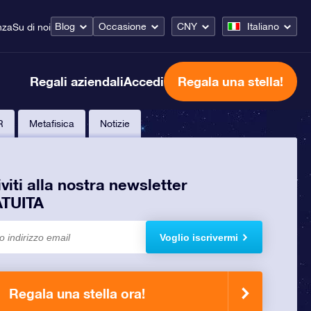
Blog
Occasione
CNY
Italiano
nza
Su di noi
Regali aziendali
Accedi
Regala una stella!
R
Metafisica
Notizie
iviti alla nostra newsletter
TUITA
Voglio iscrivermi
Regala una stella ora!