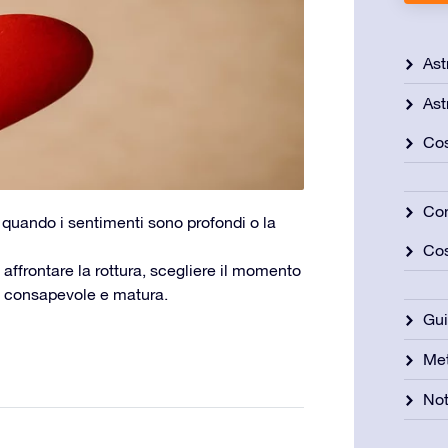
Ast
Ast
Cos
Con
quando i sentimenti sono profondi o la
Cos
affrontare la rottura, scegliere il momento
ra consapevole e matura.
Gu
Met
Not