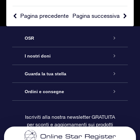
Pagina precedente
Pagina successiva
OSR
Assistenza
I nostri doni
Contattaci
Online Star Gift
Guarda la tua stella
Blog
Pacchetto regalo OSR
Registro stellare
Ordini e consegne
Domande frequenti
Super Star Gift
App OSR Star Finder
Login Cliente
Iscriviti alla nostra newsletter GRATUITA
per sconti e aggiornamenti sui prodotti
OSR Recensioni
Gift Card OSR
Star Page personalizzata
Informazioni di Pagamento