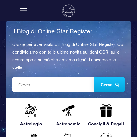
Il Blog di Online Star Register
Grazie per aver visitato il Blog di Online Star Register. Qui
condividiamo con te le ultime novità sui doni OSR, sulle
nostre app e su ciò che amiamo di più: l’universo e le
stelle!
Cerca
Astrologia
Astronomia
Consigli & Regali