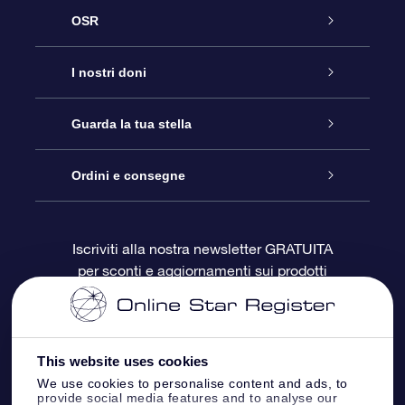
OSR
Assistenza
I nostri doni
Contattaci
Online Star Gift
Guarda la tua stella
Blog
Pacchetto regalo OSR
Registro stellare
Ordini e consegne
Domande frequenti
Super Star Gift
App OSR Star Finder
Login Cliente
Iscriviti alla nostra newsletter GRATUITA
per sconti e aggiornamenti sui prodotti
OSR Recensioni
Gift Card OSR
Star Page personalizzata
Informazioni di Pagamento
Doni aziendali
One Million Stars
Informazioni di Spedizione
This website uses cookies
OSR Starsaver
Politica di reso
We use cookies to personalise content and ads, to
provide social media features and to analyse our