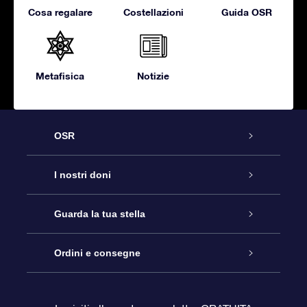
Cosa regalare
Costellazioni
Guida OSR
Metafisica
Notizie
OSR
Assistenza
I nostri doni
Contattaci
Online Star Gift
Guarda la tua stella
Blog
Pacchetto regalo OSR
Registro stellare
Ordini e consegne
Domande frequenti
Super Star Gift
App OSR Star Finder
Login Cliente