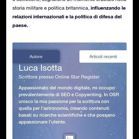
influenzando le
storia militare e politica britannica,
relazioni internazionali e la politica di difesa del
paese.
Autore
Articoli recenti
Luca Isotta
Scrittore presso Online Star Register
Appassionato del mondo digitale, mi occupo
prevalentemente di SEO e Copywriting. In OSR
unisco la mia passione per la scrittura con
quella per l'astronomia, creando contenuti
basati su ricerche scientifiche e che possano
appassionare l'utente.