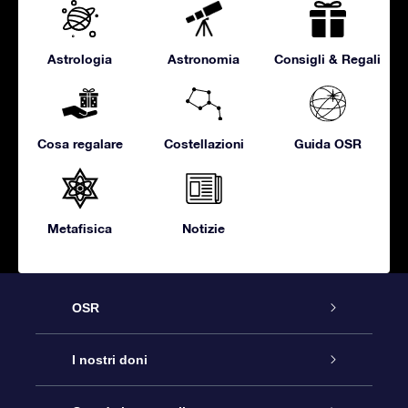
Astrologia
Astronomia
Consigli & Regali
Cosa regalare
Costellazioni
Guida OSR
Metafisica
Notizie
OSR
Assistenza
I nostri doni