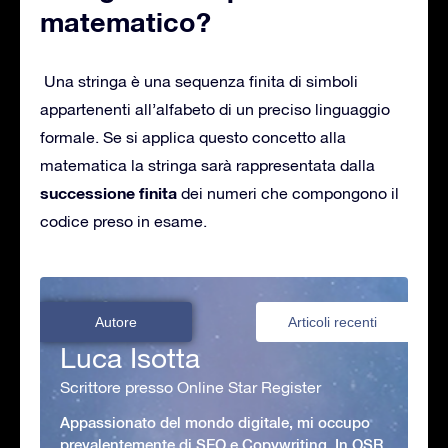
matematico?
Una stringa è una sequenza finita di simboli
appartenenti all’alfabeto di un preciso linguaggio
formale. Se si applica questo concetto alla
matematica la stringa sarà rappresentata dalla
successione finita
dei numeri che compongono il
codice preso in esame.
Autore
Articoli recenti
Luca Isotta
Scrittore presso Online Star Register
Appassionato del mondo digitale, mi occupo
prevalentemente di SEO e Copywriting. In OSR