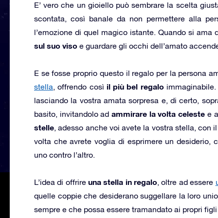
E’ vero che un gioiello può sembrare la scelta giust
scontata, così banale da non permettere alla pers
l’emozione di quel magico istante. Quando si ama d
sul suo viso
e guardare gli occhi dell’amato accender
E se fosse proprio questo il regalo per la persona a
il più bel regalo
stella
, offrendo così
immaginabile. 
lasciando la vostra amata sorpresa e, di certo, sop
ammirare la volta celeste
basito, invitandolo ad
e a
stelle
, adesso anche voi avete la vostra stella, con
volta che avrete voglia di esprimere un desiderio, co
uno contro l’altro.
una stella in regalo
L’idea di offrire
, oltre ad essere
quelle coppie che desiderano suggellare la loro uni
sempre e che possa essere tramandato ai propri figli e