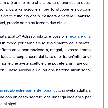
a, ma è anche vero che si tratta di una scelta quasi
ona cara di sciogliersi per lo stupore e ricordare
il sorriso
avvero, tutto ciò che si desidera è vedere
si, proprio come se fossero due stelle.
mata adatto? Adesso, infatti, è possibile
regalare una
Un modo per cambiare lo svolgimento della serata,
raffatta dalla commozione o, magari, il vostro amato
un’infinità di
 lasciarsi sorprendere dal fatto che, tra
 il nome che avete scelto e che potrete ammirare ogni
n il naso all’insù e i cuori che battono all’unisono,
un regalo estremamente romantico
, si rivela adatta a
one con un gesto segreto, che rimanga indelebile per
 ai nipoti.