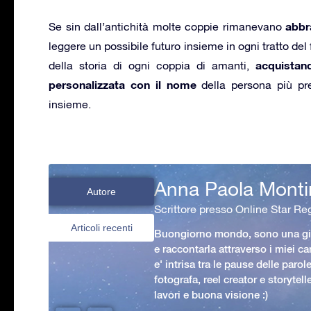
abbr
Se sin dall’antichità molte coppie rimanevano
leggere un possibile futuro insieme in ogni tratto de
acquistan
della storia di ogni coppia di amanti,
personalizzata con il nome
della persona più pre
insieme.
Anna Paola Monti
Autore
Scrittore presso Online Star Reg
Articoli recenti
Buongiorno mondo, sono una gio
e raccontarla attraverso i miei ca
e' intrisa tra le pause delle paro
fotografa, reel creator e storytell
lavori e buona visione :)