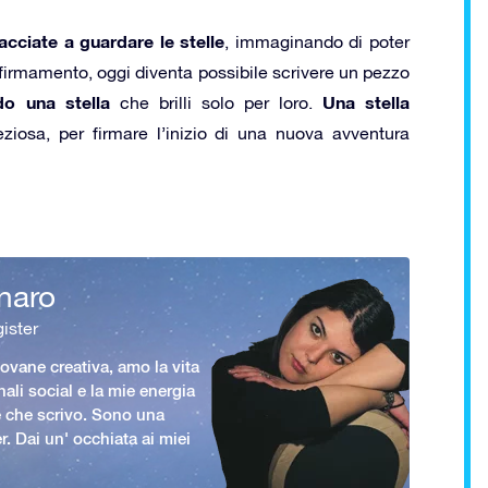
acciate a guardare le stelle
, immaginando di poter
l firmamento, oggi diventa possibile scrivere un pezzo
do una stella
Una stella
che brilli solo per loro.
ziosa, per firmare l’inizio di una nuova avventura
naro
ister
vane creativa, amo la vita
nali social e la mie energia
le che scrivo. Sono una
er. Dai un' occhiata ai miei