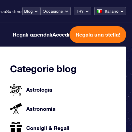
Blog
Occasione
TRY
Italiano
enza
Su di noi
Regali aziendali
Accedi
Regala una stella!
Categorie blog
Astrologia
Astronomia
Consigli & Regali