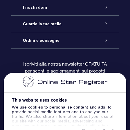
Assistenza
I nostri doni
Contattaci
Online Star Gift
Guarda la tua stella
Blog
Pacchetto regalo OSR
Registro stellare
Ordini e consegne
Domande frequenti
Super Star Gift
App OSR Star Finder
Login Cliente
Iscriviti alla nostra newsletter GRATUITA
per sconti e aggiornamenti sui prodotti
OSR Recensioni
Gift Card OSR
Star Page personalizzata
Informazioni di Pagamento
Doni aziendali
One Million Stars
Informazioni di Spedizione
This website uses cookies
OSR Starsaver
Politica di reso
We use cookies to personalise content and ads, to
provide social media features and to analyse our
traffic. We also share information about your use of
our site with our social media, advertising and
App VR ‘Fly me to the stars’
Costellazioni
analytics partners who may combine it with other