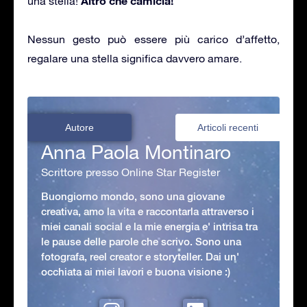
Altro che camicia!
una stella!
Nessun gesto può essere più carico d’affetto,
regalare una stella significa davvero amare.
Autore
Articoli recenti
Anna Paola Montinaro
Scrittore presso Online Star Register
Buongiorno mondo, sono una giovane
creativa, amo la vita e raccontarla attraverso i
miei canali social e la mie energia e' intrisa tra
le pause delle parole che scrivo. Sono una
fotografa, reel creator e storyteller. Dai un'
occhiata ai miei lavori e buona visione :)