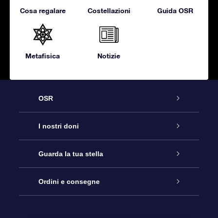
Cosa regalare
Costellazioni
Guida OSR
Metafisica
Notizie
OSR
Assistenza
I nostri doni
Contattaci
Online Star Gift
Guarda la tua stella
Blog
Pacchetto regalo OSR
Registro stellare
Ordini e consegne
Domande frequenti
Super Star Gift
App OSR Star Finder
Login Cliente