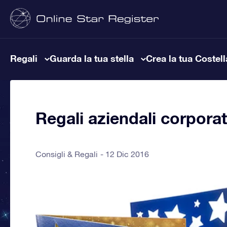
Regali
Guarda la tua stella
Crea la tua Costel
Regali aziendali corporat
Consigli & Regali
12 Dic 2016