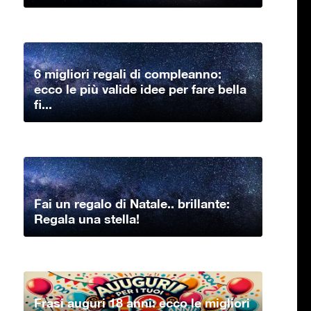
6 migliori regali di compleanno:
ecco le più valide idee per fare bella
fi...
Fai un regalo di Natale.. brillante:
Regala una stella!
Frasi auguri 18 anni: ecco le migliori