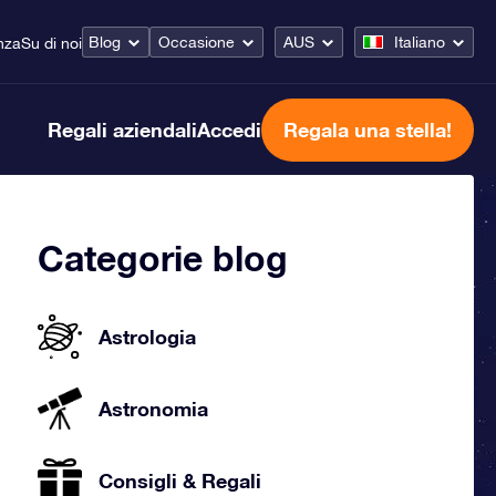
Blog
Occasione
AUS
Italiano
nza
Su di noi
Regali aziendali
Accedi
Regala una stella!
Categorie blog
Astrologia
Astronomia
Consigli & Regali