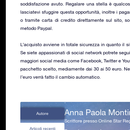
soddisfazione avuto. Regalare una stella è qualco
lasciatevi sfuggire questa opportunità, inoltre i pag
o tramite carta di credito direttamente sul sito, so
metodo Paypal.
L’acquisto avviene in totale sicurezza in quanto il 
Se siete appassionati di social network potrete segui
maggiori social media come Facebook, Twitter e Youtub
pacchetto scelto, mediamente dai 30 ai 50 euro. Ne
l’euro verrà fatto il cambio automatico.
Anna Paola Monti
Autore
Scrittore presso Online Star Reg
Articoli recenti