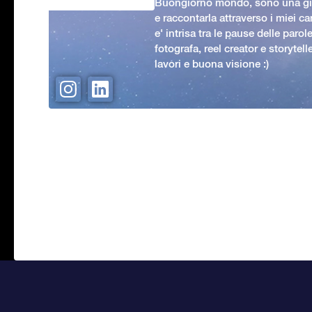
Buongiorno mondo, sono una gio
e raccontarla attraverso i miei ca
e' intrisa tra le pause delle paro
fotografa, reel creator e storytell
lavori e buona visione :)