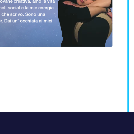
vane creativa, amo la vita
nali social e la mie energia
le che scrivo. Sono una
er. Dai un' occhiata ai miei