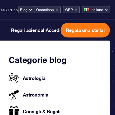
Blog
Occasione
GBP
Italiano
nza
Su di noi
Regali aziendali
Accedi
Regala una stella!
Categorie blog
Astrologia
Astronomia
Consigli & Regali