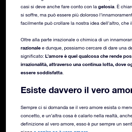
gelosia
casi si deve anche fare conto con la
. È chia
si soffre, ma può essere più doloroso l’innamoramen
facilmente può crollare la nostra idea dell’altro, che 
Oltre alla parte irrazionale o chimica di un innamor
razionale
e dunque, possiamo cercare di dare una def
L’amore è quel qualcosa che rende pos
significato:
irrazionalità, attraverso una continua lotta, dove 
essere soddisfatta
.
Esiste davvero il vero amo
Sempre ci si domanda se il vero amore esista o meno.
concetto, e un’altra cosa è calarlo nella realtà, anc
definizione al vero amore, esso è pur sempre un sen
e capire se è vero amore.
pieno