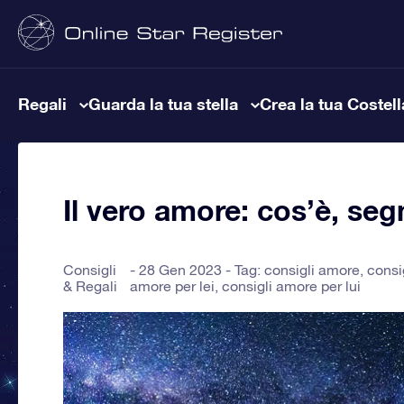
Regali
Guarda la tua stella
Crea la tua Costel
Il vero amore: cos’è, se
Consigli
28 Gen 2023 - Tag:
consigli amore
,
consi
& Regali
amore per lei
,
consigli amore per lui