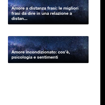
Amore a distanza frasi: le migliori
frasi da dire in una relazione a
distan...
Amore incondizionato: cos’è,
psicologia e sentimenti