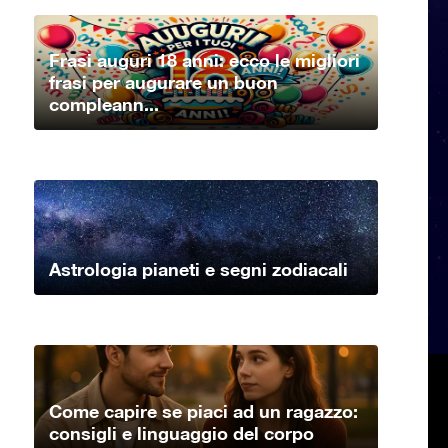
Frasi auguri 18 anni: ecco le migliori
frasi per augurare un buon
compleann...
Astrologia pianeti e segni zodiacali
Come capire se piaci ad un ragazzo:
consigli e linguaggio del corpo