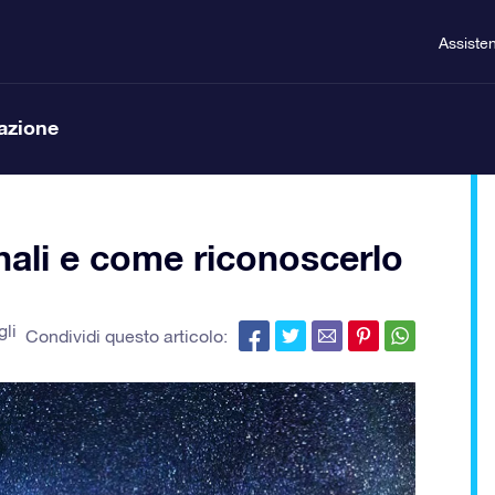
Assiste
lazione
gnali e come riconoscerlo
gli
Condividi questo articolo: