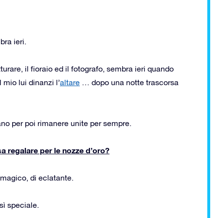
ra ieri.
urare, il fioraio ed il fotografo, sembra ieri quando
 mio lui dinanzi l’
altare
… dopo una notte trascorsa
ano per poi rimanere unite per sempre.
a regalare per le nozze d’oro?
 magico, di eclatante.
sì speciale.