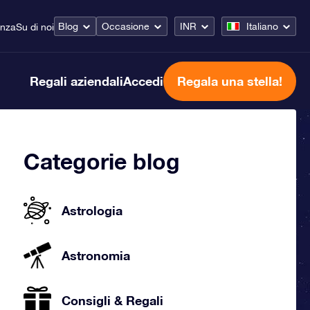
Blog
Occasione
INR
Italiano
enza
Su di noi
Regali aziendali
Accedi
Regala una stella!
Categorie blog
Astrologia
Astronomia
Consigli & Regali