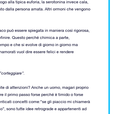
 alla tipica euforia, la serotonina invece cala,
nato dalla persona amata. Altri ormoni che vengono
maco può essere spiegata in maniera così rigorosa,
efinire. Questo perché chimica a parte,
empo e che si evolve di giorno in giorno ma
amorati vuol dire essere felici e rendere
”corteggiare”.
ite di attenzioni? Anche un uomo, magari proprio
fare il primo passo forse perché è timido o forse
menticati concetti come:”se gli piaccio mi chiamerà
o”, sono tutte idee retrograde e appartenenti ad