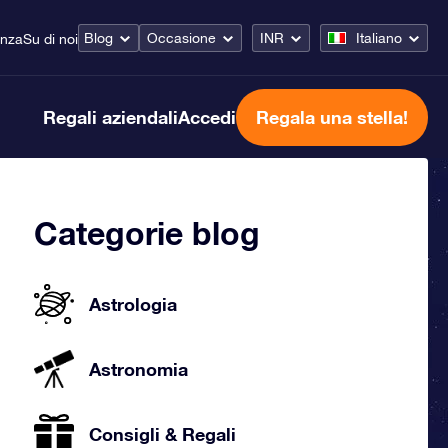
Blog
Occasione
INR
Italiano
enza
Su di noi
Regali aziendali
Accedi
Regala una stella!
Categorie blog
Astrologia
Astronomia
Consigli & Regali