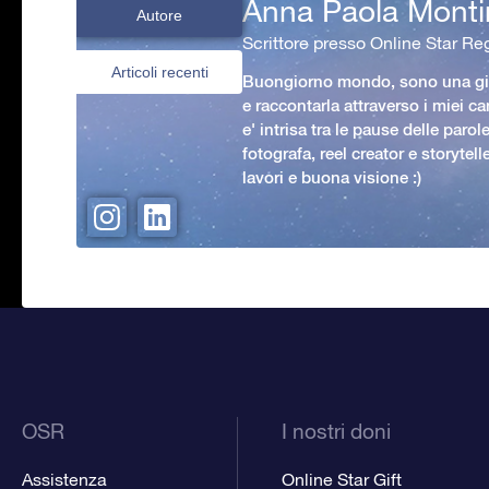
Anna Paola Monti
Autore
Scrittore presso Online Star Reg
Articoli recenti
Buongiorno mondo, sono una gio
e raccontarla attraverso i miei ca
e' intrisa tra le pause delle paro
fotografa, reel creator e storytell
lavori e buona visione :)
OSR
I nostri doni
Assistenza
Online Star Gift