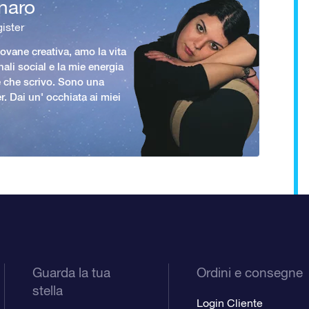
naro
ister
vane creativa, amo la vita
nali social e la mie energia
le che scrivo. Sono una
er. Dai un' occhiata ai miei
Guarda la tua
Ordini e consegne
stella
Login Cliente