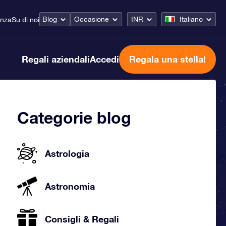
Blog
Occasione
INR
Italiano
enza
Su di noi
Regali aziendali
Accedi
Regala una stella!
Categorie blog
Astrologia
Astronomia
Consigli & Regali