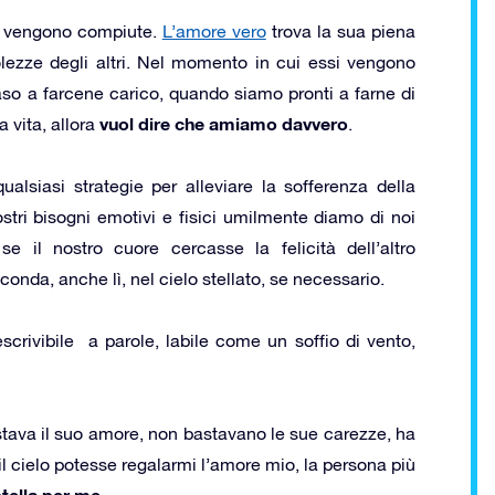
e vengono compiute.
L’amore vero
trova la sua piena
olezze degli altri. Nel momento in cui essi vengono
so a farcene carico, quando siamo pronti a farne di
vuol dire che amiamo davvero
a vita, allora
.
ualsiasi strategie per alleviare la sofferenza della
stri bisogni emotivi e fisici umilmente diamo di noi
 il nostro cuore cercasse la felicità dell’altro
onda, anche lì, nel cielo stellato, se necessario.
scrivibile a parole, labile come un soffio di vento,
tava il suo amore, non bastavano le sue carezze, ha
il cielo potesse regalarmi l’amore mio, la persona più
tella per me.