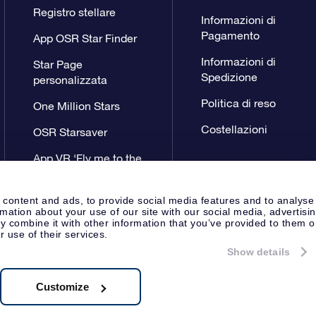
Registro stellare
Informazioni di
Pagamento
App OSR Star Finder
Informazioni di
Star Page
Spedizione
personalizzata
Politica di reso
One Million Stars
Costellazioni
OSR Starsaver
App VR ‘Fly me to the
stars’
 content and ads, to provide social media features and to analyse
rmation about your use of our site with our social media, advertisi
 combine it with other information that you’ve provided to them o
r use of their services.
Show details
Pagina Stampa
Privacy
Termini 
Apeldoorn, The Netherlands
8.62.722B01
Customize