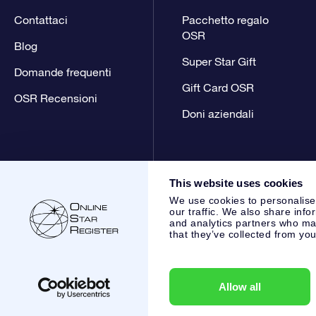
Contattaci
Pacchetto regalo
OSR
Blog
Super Star Gift
Domande frequenti
Gift Card OSR
OSR Recensioni
Doni aziendali
This website uses cookies
We use cookies to personalise
our traffic. We also share info
and analytics partners who may
that they’ve collected from you
Online Star Register BV
- Laan van de Maagd 83, 7324 BT 
,
Servizio Clienti:
help@osr.org
KVK: 60333553, VAT: NL 853
Allow all