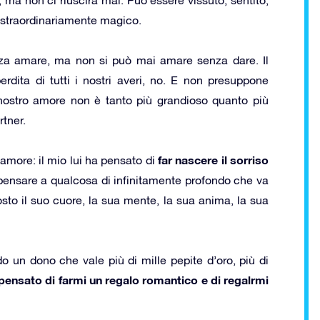
i straordinariamente magico.
nza amare, ma non si può mai amare senza dare. Il
rdita di tutti i nostri averi, no. E non presuppone
il nostro amore non è tanto più grandioso quanto più
tner.
far nascere
il sorriso
more: il mio lui ha pensato di
a pensare a qualcosa di infinitamente profondo che va
osto il suo cuore, la sua mente, la sua anima, la sua
o un dono che vale più di mille pepite d’oro, più di
pensato di farmi un regalo romantico e di regalrmi