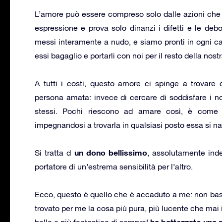
L’amore può essere compreso solo dalle azioni ch
espressione e prova solo dinanzi i difetti e le deb
messi interamente a nudo, e siamo pronti in ogni ca
essi bagaglio e portarli con noi per il resto della nostr
A tutti i costi, questo amore ci spinge a trovare q
persona amata: invece di cercare di soddisfare i no
stessi. Pochi riescono ad amare così, è come se
impegnandosi a trovarla in qualsiasi posto essa si nac
un dono bellissimo
Si tratta d
, assolutamente inde
portatore di un’estrema sensibilità per l’altro.
Ecco, questo è quello che è accaduto a me: non bas
trovato per me la cosa più pura, più lucente che mai 
ha battezzato una s
bella e più fantastica di sempre!