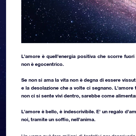
L'amore è quell'energia positiva che scorre fuori
non è egocentrico
.
Se non si ama la vita non è degna di essere vissuta
e la desolazione che a volte ci segnano. L'amore ti
non ci si sente vivi dentro, sarebbe come alimenta
L'amore è bello, è indescrivibile.
E' un regalo d'am
noi
, tramite un soffio, nell'anima.
Un uomo può fare milioni di tentativi per descriverlo