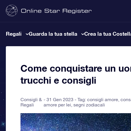
Regali
Guarda la tua stella
Crea la tua Costel
Come conquistare un uom
trucchi e consigli
Consigli &
31 Gen 2023 - Tag:
consigli amore
,
consi
Regali
amore per lei
,
segni zodiacali