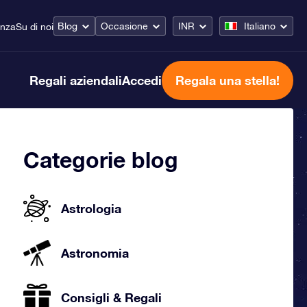
Blog
Occasione
INR
Italiano
enza
Su di noi
Regali aziendali
Accedi
Regala una stella!
Categorie blog
Astrologia
Astronomia
Consigli & Regali