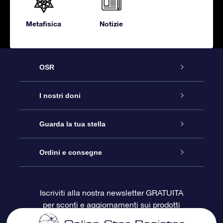
Metafisica
Notizie
OSR
Assistenza
I nostri doni
Contattaci
Online Star Gift
Guarda la tua stella
Blog
Pacchetto regalo OSR
Registro stellare
Ordini e consegne
Domande frequenti
Super Star Gift
App OSR Star Finder
Login Cliente
Iscriviti alla nostra newsletter GRATUITA
per sconti e aggiornamenti sui prodotti
OSR Recensioni
Gift Card OSR
Star Page personalizzata
Informazioni di Pagamento