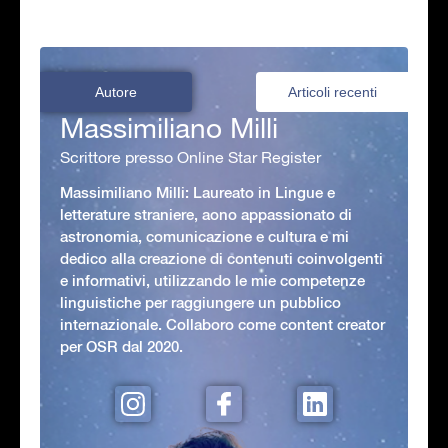
Autore
Articoli recenti
Massimiliano Milli
Scrittore presso Online Star Register
Massimiliano Milli: Laureato in Lingue e
letterature straniere, aono appassionato di
astronomia, comunicazione e cultura e mi
dedico alla creazione di contenuti coinvolgenti
e informativi, utilizzando le mie competenze
linguistiche per raggiungere un pubblico
internazionale. Collaboro come content creator
per OSR dal 2020.