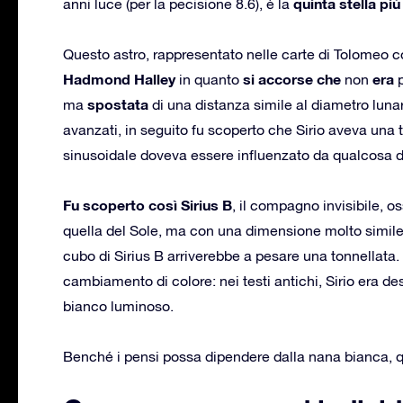
quinta stella più
anni luce (per la pecisione 8.6), è la
Questo astro, rappresentato nelle carte di Tolomeo
Hadmond Halley
si accorse che
era
in quanto
non
p
spostata
ma
di una distanza simile al diametro luna
avanzati, in seguito fu scoperto che Sirio aveva una 
sinusoidale doveva essere influenzato da qualcosa di
Fu scoperto così Sirius B
, il compagno invisibile, o
quella del Sole, ma con una dimensione molto simile 
cubo di Sirius B arriverebbe a pesare una tonnellata
cambiamento di colore: nei testi antichi, Sirio era d
bianco luminoso.
Benché i pensi possa dipendere dalla nana bianca, q