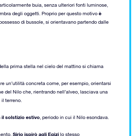
articolarmente buia, senza ulteriori fonti luminose,
è
’ombra degli oggetti. Proprio per questo motivo
possesso di bussole, si orientavano partendo dalle
ella prima stella nel cielo del mattino si chiama
tare un’utilità concreta come, per esempio, orientarsi
ne del Nilo che, rientrando nell’alveo, lasciava una
il terreno.
il solstizio estivo
, periodo in cui il Nilo esondava.
Sirio ispirò agli Egizi
mento,
lo stesso