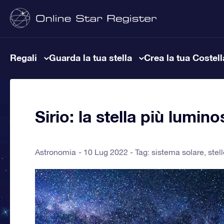
Regali
Guarda la tua stella
Crea la tua Costel
Sirio: la stella più lumino
Astronomia
10 Lug 2022 - Tag:
sistema solare
,
stel