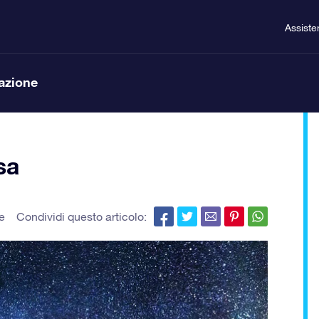
Assiste
lazione
sa
le
Condividi questo articolo: