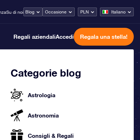
Blog
Occasione
PLN
Italiano
nza
Su di noi
Regali aziendali
Accedi
Regala una stella!
Categorie blog
Astrologia
Astronomia
Consigli & Regali