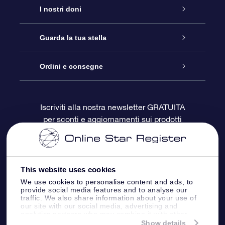
Assistenza
I nostri doni
Contattaci
Online Star Gift
Guarda la tua stella
Blog
Pacchetto regalo OSR
Registro stellare
Ordini e consegne
Domande frequenti
Super Star Gift
App OSR Star Finder
Login Cliente
Iscriviti alla nostra newsletter GRATUITA
per sconti e aggiornamenti sui prodotti
OSR Recensioni
Gift Card OSR
Star Page personalizzata
Informazioni di Pagamento
Doni aziendali
One Million Stars
Informazioni di Spedizione
This website uses cookies
OSR Starsaver
Politica di reso
We use cookies to personalise content and ads, to
provide social media features and to analyse our
traffic. We also share information about your use of
our site with our social media, advertising and
App VR ‘Fly me to the stars’
Costellazioni
analytics partners who may combine it with other
information that you’ve provided to them or that
Show details