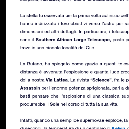
La stella fu osservata per la prima volta ad inizio del
hanno indirizzato i loro obiettivi verso l’astro per r
dimensioni ed altri dettagli. In particolare, i telesco
Southern African Large Telescope,
sono il
posto pe
trova in una piccola località del Cile.
La Bufano, ha spiegato come grazie a questi telesco
distanza è avvenuta l’esplosione e quanta luce prod
Via Lattea.
“Science”,
della nostra
La rivista
fra le p
Assassin
per l’enorme potenza sprigionata, pari a d
basti pensare che l’esplosione di una classica su
Sole
produrrebbe il
nel corso di tutta la sua vita.
Infatti, quando una semplice supernovae esplode, la
Kelvin,
di secondi, la temperatura di un centinaio di
o