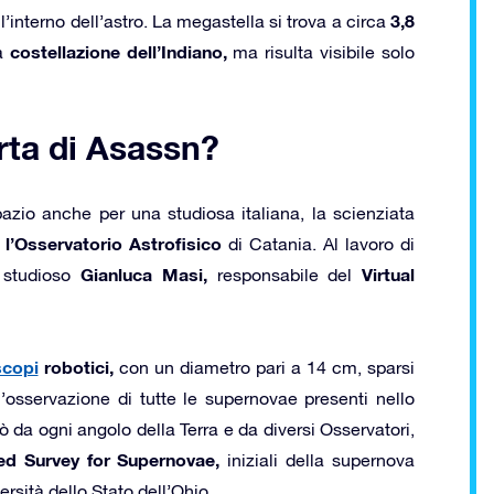
3,8
’interno dell’astro. La megastella si trova a circa
costellazione dell’Indiano,
la
ma risulta visibile solo
rta di Asassn?
pazio anche per una studiosa italiana, la scienziata
l’Osservatorio Astrofisico
o
di Catania. Al lavoro di
Gianluca Masi,
Virtual
o studioso
responsabile del
scopi
robotici,
con un diametro pari a 14 cm, sparsi
l’osservazione di tutte le supernovae presenti nello
ò da ogni angolo della Terra e da diversi Osservatori,
ed Survey for Supernovae,
iniziali della supernova
ersità dello Stato dell’Ohio.