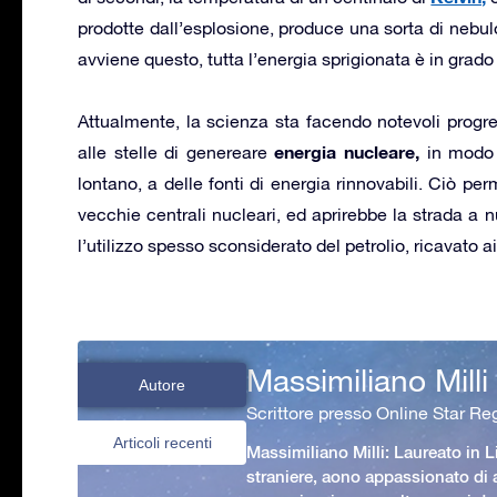
prodotte dall’esplosione, produce una sorta di nebul
avviene questo, tutta l’energia sprigionata è in grado 
Attualmente, la scienza sta facendo notevoli prog
energia nucleare,
alle stelle di genereare
in modo t
lontano, a delle fonti di energia rinnovabili. Ciò p
vecchie centrali nucleari, ed aprirebbe la strada a
l’utilizzo spesso sconsiderato del petrolio, ricavato a
Massimiliano Milli
Autore
Scrittore presso Online Star Reg
Articoli recenti
Massimiliano Milli: Laureato in L
straniere, aono appassionato di