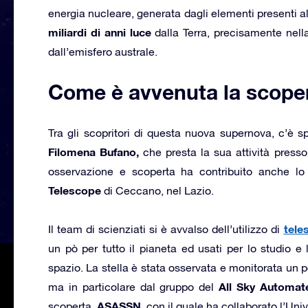
energia nucleare, generata dagli elementi presenti all
miliardi di anni luce
dalla Terra, precisamente nel
dall’emisfero australe.
Come è avvenuta la scope
Tra gli scopritori di questa nuova supernova, c’è s
Filomena Bufano,
che presta la sua attività press
osservazione e scoperta ha contribuito anche l
Telescope
di Ceccano, nel Lazio.
tele
Il team di scienziati si è avvalso dell’utilizzo di
un pò per tutto il pianeta ed usati per lo studio e 
spazio. La stella è stata osservata e monitorata un p
All Sky Automat
ma in particolare dal gruppo del
ASASSN
scoperta,
, con il quale ha collaborato l’Univ