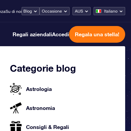
Blog
Occasione
AUS
Italiano
nza
Su di noi
Regali aziendali
Accedi
Regala una stella!
Categorie blog
Astrologia
Astronomia
Consigli & Regali