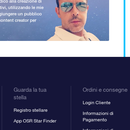
ico alla creazione di
ivi, utilizzando le mie
giungere un pubblico
ontent creator per
Guarda la tua
Ordini e consegne
stella
Login Cliente
Registro stellare
Informazioni di
Pagamento
App OSR Star Finder