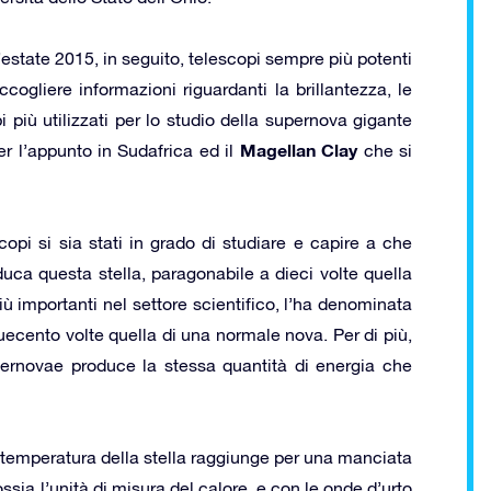
l’estate 2015, in seguito, telescopi sempre più potenti
accogliere informazioni riguardanti la brillantezza, le
pi più utilizzati per lo studio della supernova gigante
Magellan Clay
r l’appunto in Sudafrica ed il
che si
pi si sia stati in grado di studiare e capire a che
uca questa stella, paragonabile a dieci volte quella
iù importanti nel settore scientifico, l’ha denominata
uecento volte quella di una normale nova. Per di più,
pernovae produce la stessa quantità di energia che
 temperatura della stella raggiunge per una manciata
ssia l’unità di misura del calore, e con le onde d’urto