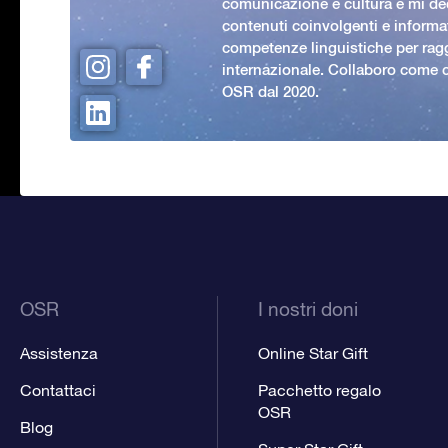
comunicazione e cultura e mi ded
contenuti coinvolgenti e informat
competenze linguistiche per rag
internazionale. Collaboro come c
OSR dal 2020.
OSR
I nostri doni
Assistenza
Online Star Gift
Contattaci
Pacchetto regalo
OSR
Blog