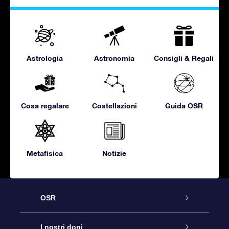
Astrologia
Astronomia
Consigli & Regali
Cosa regalare
Costellazioni
Guida OSR
Metafisica
Notizie
OSR
Assistenza
I nostri doni