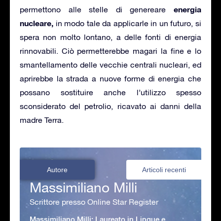
energia
permettono alle stelle di genereare
nucleare,
in modo tale da applicarle in un futuro, si
spera non molto lontano, a delle fonti di energia
rinnovabili. Ciò permetterebbe magari la fine e lo
smantellamento delle vecchie centrali nucleari, ed
aprirebbe la strada a nuove forme di energia che
possano sostituire anche l’utilizzo spesso
sconsiderato del petrolio, ricavato ai danni della
madre Terra.
Autore
Articoli recenti
Massimiliano Milli
Scrittore presso Online Star Register
Massimiliano Milli: Laureato in Lingue e