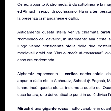
Cefeo, appunto Andromeda. È da sottolineare la magg
ed Almach, seppur di pochissimo. Ha una temperatur
la presenza di manganese e gallio.
Sirah
Anticamente questa stella veniva chiamata
“l’ombelico del cavallo”, in riferimento alla costell
lungo venne considerata stella delle due costella
medievali arabi era
“Ras al-mar’a al-musalsala”,
ovv
caso era Andromeda.
vertice
Alpheratz rappresenta il
nordorientale del
appunto dalle stelle Alpheratz, Scheat (β Pegasi), M
lunare indù, questa stella, insieme a quelle del Qu
casa lunare, uno dei ventisette punti in cui è divisa l’
Mirach
gigante rossa
è una
molto variabile in quant