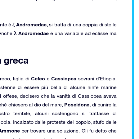
ζ Andromedae,
ante è
si tratta di una coppia di stelle
λ Andromedae
. Anche
è una variabile ad eclisse ma
a greca
Cefeo
Cassiopea
eco, figlia di
e
sovrani d’Etiopia.
tenne di essere più bella di alcune ninfe marine
 offese, decisero che la vanità di Cassiopea aveva
Poseidone,
chè chiesero al dio del mare,
di punire la
o terribile, alcuni sostengono si trattasse di
iopia. Incalzato dalle proteste del popolo, stufo delle
i Ammone
per trovare una soluzione. Gli fu detto che