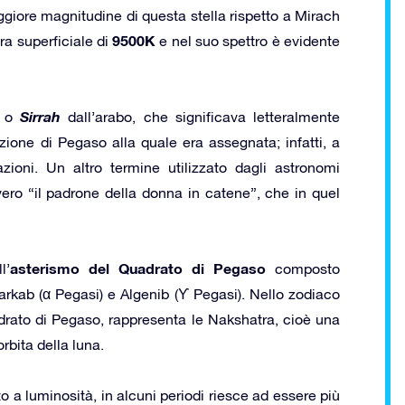
iore magnitudine di questa stella rispetto a Mirach
9500K
a superficiale di
e nel suo spettro è evidente
Sirrah
o
dall’arabo, che significava letteralmente
azione di Pegaso alla quale era assegnata; infatti, a
zioni. Un altro termine utilizzato dagli astronomi
ero “il padrone della donna in catene”, che in quel
asterismo del Quadrato di Pegaso
l’
composto
arkab (α Pegasi) e Algenib (ϒ Pegasi). Nello zodiaco
adrato di Pegaso, rappresenta le Nakshatra, cioè una
orbita della luna.
o a luminosità, in alcuni periodi riesce ad essere più