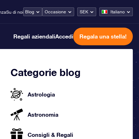
Blog
Occasione
SEK
Italiano
nza
Su di noi
Regali aziendali
Accedi
Regala una stella!
Categorie blog
Astrologia
Astronomia
Consigli & Regali