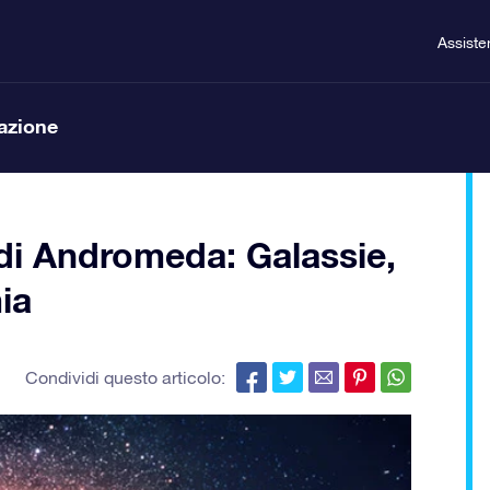
Assiste
lazione
di Andromeda: Galassie,
ia
Condividi questo articolo: