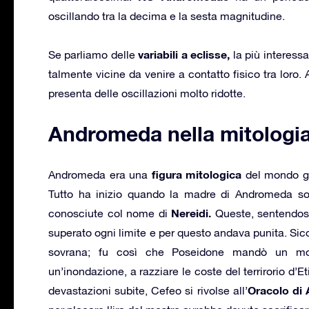
oscillando tra la decima e la sesta magnitudine.
variabili a eclisse,
Se parliamo delle
la più interess
talmente vicine da venire a contatto fisico tra loro
presenta delle oscillazioni molto ridotte.
Andromeda nella mitologi
figura mitologica
Andromeda era una
del mondo gr
Tutto ha inizio quando la madre di Andromeda sos
Nereidi.
conosciute col nome di
Queste, sentendosi
superato ogni limite e per questo andava punita. Sic
sovrana; fu così che Poseidone mandò un mostr
un’inondazione, a razziare le coste del terrirorio d’Et
Oracolo d
devastazioni subite, Cefeo si rivolse all’