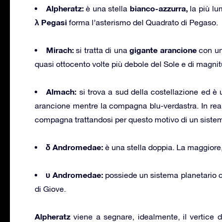
Alpheratz:
bianco-azzurra,
è una stella
la più lu
λ Pegasi
forma l’asterismo del Quadrato di Pegaso.
Mirach:
gigante arancione
si tratta di una
con un
quasi ottocento volte più debole del Sole e di magnit
Almach:
si trova a sud della costellazione ed è u
arancione mentre la compagna blu-verdastra. In realt
compagna trattandosi per questo motivo di un sistem
δ Andromedae:
è una stella doppia. La maggiore,
υ Andromedae:
possiede un sistema planetario co
di Giove.
Alpheratz
viene a segnare, idealmente, il vertice de