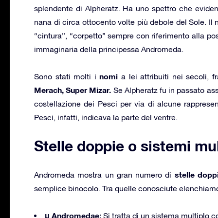
splendente di Alpheratz. Ha uno spettro che evide
nana di circa ottocento volte più debole del Sole. Il
“cintura”, “corpetto” sempre con riferimento alla po
immaginaria della principessa Andromeda.
nomi
Sono stati molti i
a lei attribuiti nei secoli, f
Merach, Super Mizar.
Se Alpheratz fu in passato ass
costellazione dei Pesci per via di alcune rappresent
Pesci, infatti, indicava la parte del ventre.
Stelle doppie o sistemi mult
stelle dopp
Andromeda mostra un gran numero di
semplice binocolo. Tra quelle conosciute elenchiamo
μ Andromedae:
Si tratta di un sistema multiplo 