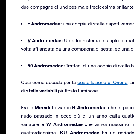
due compagne di undicesima e tredicesima brillante
π Andromedae:
una coppia di stelle rispettivame
γ Andromedae:
Un altro sistema multiplo format
volta affiancata da una compagna di sesta, ed una g
59 Andromedae:
Trattasi di una coppia di stelle
Così come accade per la
costellazione di Orione
, 
stelle variabili
di
piuttosto luminose.
Mireidi
R Andromedae
Fra le
troviamo
che in perio
nudo passado in poco più di un anno dalla quattor
W Andromedae
variabile è
che arriva massimo fi
KU Andromedae
quattordicesima.
ha un periodo 