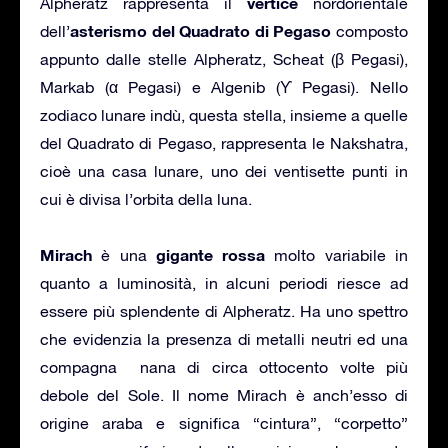
vertice
Alpheratz rappresenta il
nordorientale
asterismo del Quadrato di Pegaso
dell’
composto
appunto dalle stelle Alpheratz, Scheat (β Pegasi),
Markab (α Pegasi) e Algenib (ϒ Pegasi). Nello
zodiaco lunare indù, questa stella, insieme a quelle
del Quadrato di Pegaso, rappresenta le Nakshatra,
cioè una casa lunare, uno dei ventisette punti in
cui è divisa l’orbita della luna.
Mirach
gigante rossa
è una
molto variabile in
quanto a luminosità, in alcuni periodi riesce ad
essere più splendente di Alpheratz. Ha uno spettro
che evidenzia la presenza di metalli neutri ed una
compagna nana di circa ottocento volte più
debole del Sole. Il nome Mirach è anch’esso di
origine araba e significa “cintura”, “corpetto”