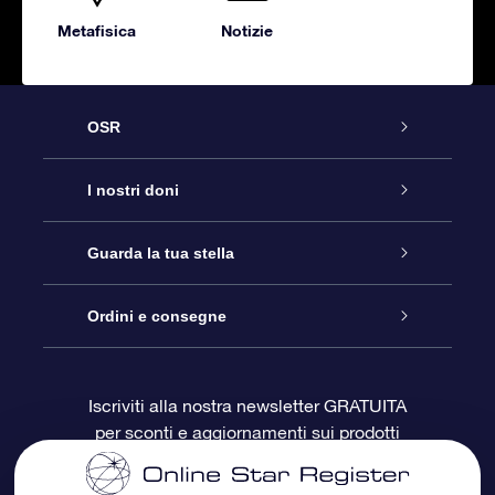
Metafisica
Notizie
OSR
Assistenza
I nostri doni
Contattaci
Online Star Gift
Guarda la tua stella
Blog
Pacchetto regalo OSR
Registro stellare
Ordini e consegne
Domande frequenti
Super Star Gift
App OSR Star Finder
Login Cliente
Iscriviti alla nostra newsletter GRATUITA
per sconti e aggiornamenti sui prodotti
OSR Recensioni
Gift Card OSR
Star Page personalizzata
Informazioni di Pagamento