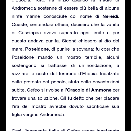
Andromeda sostenne di essere più bella di alcune
Nereidi.
ninfe marine conosciute col nome di
Queste, sentendosi offese, decisero che la vanità
di Cassiopea aveva superato ogni limite e per
questo andava punita. Sicchè chiesero al dio del
Poseidone,
mare,
di punire la sovrana; fu così che
Poseidone mandò un mostro terribile, alcuni
sostengono si trattasse di un’inondazione, a
razziare le coste del terrirorio d’Etiopia. Incalzato
dalle proteste del popolo, stufo delle devastazioni
Oracolo di Ammone
subite, Cefeo si rivolse all’
per
trovare una soluzione. Gli fu detto che per placare
l’ira del mostro avrebbe dovuto sacrificare sua
figlia vergine Andromeda.
Così l’innocente figlia di Cefeo venne incatenata