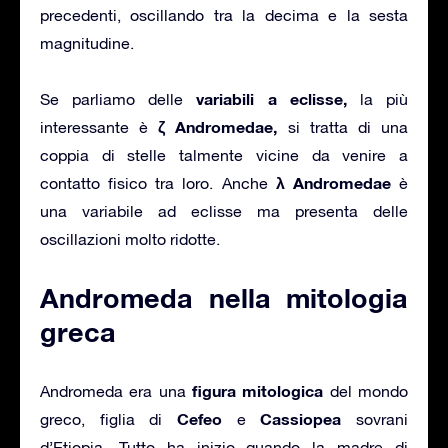
precedenti, oscillando tra la decima e la sesta
magnitudine.
variabili a eclisse,
Se parliamo delle
la più
ζ Andromedae,
interessante è
si tratta di una
coppia di stelle talmente vicine da venire a
λ Andromedae
contatto fisico tra loro. Anche
è
una variabile ad eclisse ma presenta delle
oscillazioni molto ridotte.
Andromeda nella mitologia
greca
figura mitologica
Andromeda era una
del mondo
Cefeo
Cassiopea
greco, figlia di
e
sovrani
d’Etiopia. Tutto ha inizio quando la madre di