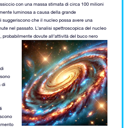
siccio con una massa stimata di circa 100 milioni
armente luminosa a causa della grande
i suggeriscono che il nucleo possa avere una
enute nel passato. L’analisi spettroscopica del nucleo
X, probabilmente dovute all’attività del buco nero
di
i sono
 di
di
iscono
iamento