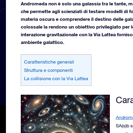
Andromeda non è solo una galassia tra le tante, 
che permette agli scienziati di testare modelli di f
materia oscura e comprendere il destino delle gala
colossale la rendono un obiettivo privilegiato per l
interazione gravitazionale con la Via Lattea fornisc
ambiente galattico.
Caratteristiche generali
Struttura e componenti
La collisione con la Via Lattea
Cara
Androm
SA(s)b 