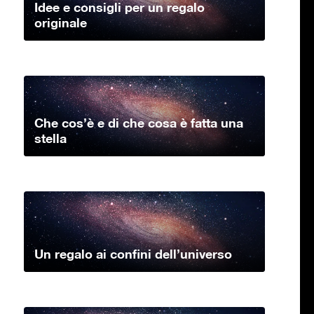
Idee e consigli per un regalo
originale
Che cos’è e di che cosa è fatta una
stella
Un regalo ai confini dell’universo