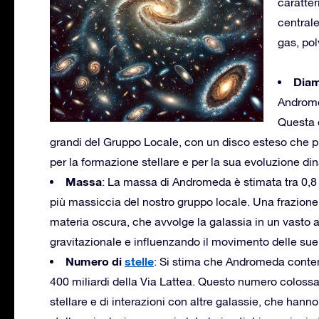
caratter
centrale
gas, pol
Diam
Andromed
Questa d
grandi del Gruppo Locale, con un disco esteso che pre
per la formazione stellare e per la sua evoluzione d
Massa
: La massa di Andromeda è stimata tra 0,8 e
più massiccia del nostro gruppo locale. Una frazione 
materia oscura, che avvolge la galassia in un vasto a
gravitazionale e influenzando il movimento delle sue s
Numero di
stelle
: Si stima che Andromeda contenga
400 miliardi della Via Lattea. Questo numero colossale 
stellare e di interazioni con altre galassie, che han