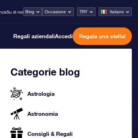
Blog
Occasione
TRY
Italiano
enza
Su di noi
Regali aziendali
Accedi
Regala una stella!
Categorie blog
Astrologia
Astronomia
Consigli & Regali