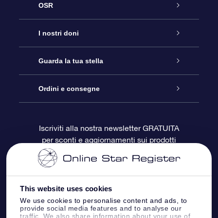
OSR
Assistenza
I nostri doni
Contattaci
Online Star Gift
Guarda la tua stella
Blog
Pacchetto regalo OSR
Registro stellare
Ordini e consegne
Domande frequenti
Super Star Gift
App OSR Star Finder
Login Cliente
Iscriviti alla nostra newsletter GRATUITA
per sconti e aggiornamenti sui prodotti
OSR Recensioni
Gift Card OSR
Star Page personalizzata
Informazioni di Pagamento
Doni aziendali
One Million Stars
Informazioni di Spedizione
This website uses cookies
OSR Starsaver
Politica di reso
We use cookies to personalise content and ads, to
provide social media features and to analyse our
traffic. We also share information about your use of