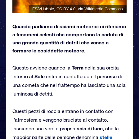
ESA/Hubble
,
CC BY 4.0
, via Wikimedia Commons
Quando parliamo di sciami meteorici ci riferiamo
a fenomeni celesti che comportano la caduta di
una grande quantità di detriti che vanno a
formare le cosiddette meteore.
Terra
Questo avviene quando la
nella sua orbita
Sole
intorno al
entra in contatto con il percorso di
una cometa che nel frattempo ha lasciato una scia
luminosa di detriti.
Questi pezzi di roccia entrano in contatto con
l’atmosfera e vengono bruciate al contatto,
scia di luce,
lasciando una vera e propria
che la
stelle
maggior parte delle persone denomina