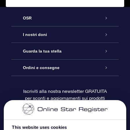
OSR
Assistenza
I nostri doni
Contattaci
Online Star Gift
Guarda la tua stella
Blog
Pacchetto regalo OSR
Registro stellare
Ordini e consegne
Domande frequenti
Super Star Gift
App OSR Star Finder
Login Cliente
Iscriviti alla nostra newsletter GRATUITA
per sconti e aggiornamenti sui prodotti
OSR Recensioni
Gift Card OSR
Star Page personalizzata
Informazioni di Pagamento
Doni aziendali
One Million Stars
Informazioni di Spedizione
This website uses cookies