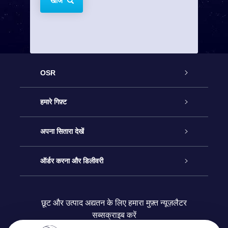
खोजें
OSR
ग्राहक सेवा
हमारे गिफ़्ट
हमसे संपर्क करें
ऑनलाइन स्टार गिफ़्ट
अपना सितारा देखें
ब्लॉग
OSR गिफ़्ट पैक
स्टार रजिस्टर
ऑर्डर करना और डिलीवरी
अक्सर पूछे जाने वाले प्रश्न
सुपर स्टार गिफ़्ट
OSR स्टार फाइन्डर ऐप के
ग्राहक लॉगिन
छूट और उत्पाद अद्यतन के लिए हमारा मुफ़्त न्यूज़लैटर
सब्सक्राइब करें
रिव्यू
OSR गिफ़्ट कार्ड
स्टार पेज को अपनी पसंद के मुताबिक तैयार करें
भुगतान जानकारी