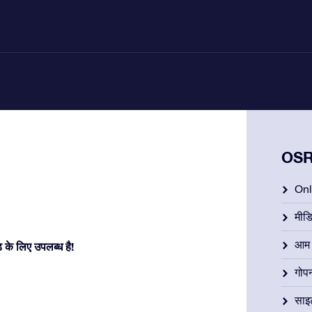
OSR 
Onli
मीड
आम न
के लिए उपलब्ध है!
गोप
साइ