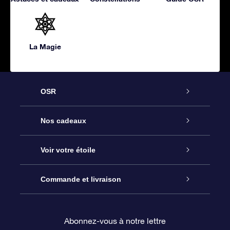
La Magie
OSR
Service
Nos cadeaux
À propos de l’OSR
Cadeau d’étoile en ligne
Voir votre étoile
Nous contacter
Coffret cadeau OSR
Registre des étoiles
Commande et livraison
Le blog
Cadeau Super Star
Appli OSR Star Finder
Connexion client
Abonnez-vous à notre lettre