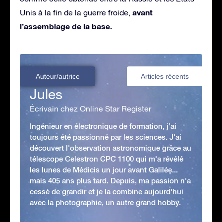
avant
Unis à la fin de la guerre froide,
l’assemblage de la base.
Auteur/autrice
Articles récents
Jules
Écrivain chez Online Star Register
Ingénieur en électronique de formation, j’ai
toujours été passionné par les sciences. J'ai
découvert l'observation astronomique grâce au
télescope Celestron CPC 1100 qui m'a révélé
les lunes de Médicis un jour avant Galilée...
mais 405 ans plus tard. Depuis, ma passion n'a
cessé de grandir et je la combine aujourd'hui
avec la photographie, un autre grand hobby.