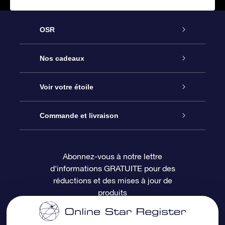
OSR
Service
Nos cadeaux
À propos de l’OSR
Cadeau d’étoile en ligne
Voir votre étoile
Nous contacter
Coffret cadeau OSR
Registre des étoiles
Commande et livraison
Le blog
Cadeau Super Star
Appli OSR Star Finder
Connexion client
Abonnez-vous à notre lettre
d'informations GRATUITE pour des
Questions fréquemment posées
Carte cadeau OSR
Page d’accueil personnalisée
Informations de paiement
réductions et des mises à jour de
produits
Revues
Cadeaux d’entreprise
Un million d’étoiles
Informations d’expédition