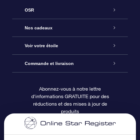
OSR
Service
Nos cadeaux
À propos de l’OSR
Cadeau d’étoile en ligne
Voir votre étoile
Nous contacter
Coffret cadeau OSR
Registre des étoiles
Commande et livraison
Le blog
Cadeau Super Star
Appli OSR Star Finder
Connexion client
Abonnez-vous à notre lettre
d'informations GRATUITE pour des
Questions fréquemment posées
Carte cadeau OSR
Page d’accueil personnalisée
Informations de paiement
réductions et des mises à jour de
produits
Revues
Cadeaux d’entreprise
Un million d’étoiles
Informations d’expédition
Écran de veille OSR
Politique de retour