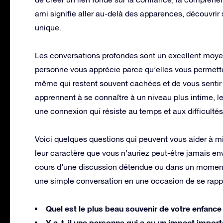
ami signifie aller au-delà des apparences, découvrir s
unique.
Les conversations profondes sont un excellent moyen
personne vous apprécie parce qu’elles vous permetten
même qui restent souvent cachées et de vous senti
apprennent à se connaître à un niveau plus intime, le 
une connexion qui résiste au temps et aux difficultés
Voici quelques questions qui peuvent vous aider à m
leur caractère que vous n’auriez peut-être jamais env
cours d’une discussion détendue ou dans un moment
une simple conversation en une occasion de se rapp
Quel est le plus beau souvenir de votre enfance
Y a-t-il une personne qui a eu un impact import