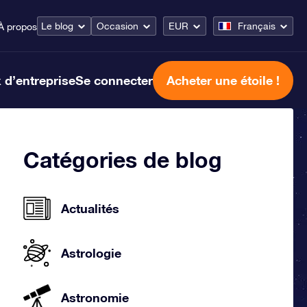
Le blog
Occasion
EUR
Français
À propos
 d’entreprise
Se connecter
Acheter une étoile !
Catégories de blog
Actualités
Astrologie
Astronomie