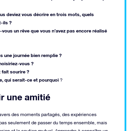
ous deviez vous décrire en trois mots, quels
-ils ?
-vous un rêve que vous n’avez pas encore réalisé
rès une journée bien remplie ?
hoisiriez-vous ?
fait sourire ?
, qui serait-ce et pourquoi
?
r une amitié
 travers des moments partagés, des expériences
git pas seulement de passer du temps ensemble, mais
nsion et le soutien mutuel. Apprendre à connaître un