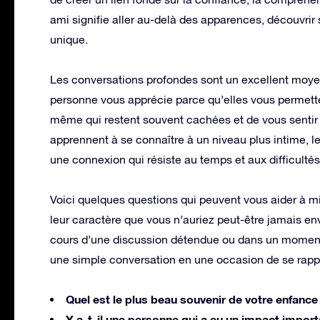
ami signifie aller au-delà des apparences, découvrir s
unique.
Les conversations profondes sont un excellent moyen
personne vous apprécie parce qu’elles vous permetten
même qui restent souvent cachées et de vous senti
apprennent à se connaître à un niveau plus intime, le 
une connexion qui résiste au temps et aux difficultés
Voici quelques questions qui peuvent vous aider à m
leur caractère que vous n’auriez peut-être jamais env
cours d’une discussion détendue ou dans un moment
une simple conversation en une occasion de se rapp
Quel est le plus beau souvenir de votre enfance
Y a-t-il une personne qui a eu un impact import