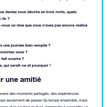
ous deviez vous décrire en trois mots, quels
-ils ?
-vous un rêve que vous n’avez pas encore réalisé
rès une journée bien remplie ?
hoisiriez-vous ?
fait sourire ?
, qui serait-ce et pourquoi
?
r une amitié
 travers des moments partagés, des expériences
git pas seulement de passer du temps ensemble, mais
nsion et le soutien mutuel. Apprendre à connaître un