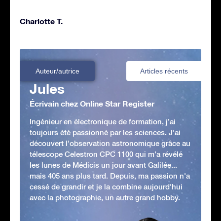
Charlotte T.
Auteur/autrice
Articles récents
Jules
Écrivain chez Online Star Register
Ingénieur en électronique de formation, j’ai
toujours été passionné par les sciences. J'ai
découvert l'observation astronomique grâce au
télescope Celestron CPC 1100 qui m'a révélé
les lunes de Médicis un jour avant Galilée...
mais 405 ans plus tard. Depuis, ma passion n'a
cessé de grandir et je la combine aujourd'hui
avec la photographie, un autre grand hobby.