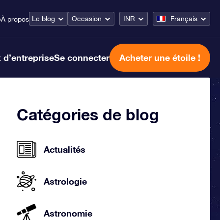
Le blog
Occasion
INR
Français
e
À propos
 d’entreprise
Se connecter
Acheter une étoile !
Catégories de blog
Actualités
Astrologie
Astronomie