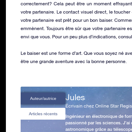
correctement? Cela peut être un moment effrayant
votre partenaire. Le contact visuel direct, le touche
votre partenaire est prêt pour un bon baiser. Com
emmènent. Toujours être sûr que votre partenaire es
envi que vous. Pour un peu plus d’indications, cons
Le baiser est une forme d’art. Que vous soyez né avec
être une grande aventure avec la bonne personne.
Jules
Auteur/autrice
Écrivain chez Online Star Regis
Articles récents
Ingénieur en électronique de form
passionné par les sciences. J'ai
astronomique grâce au télescop