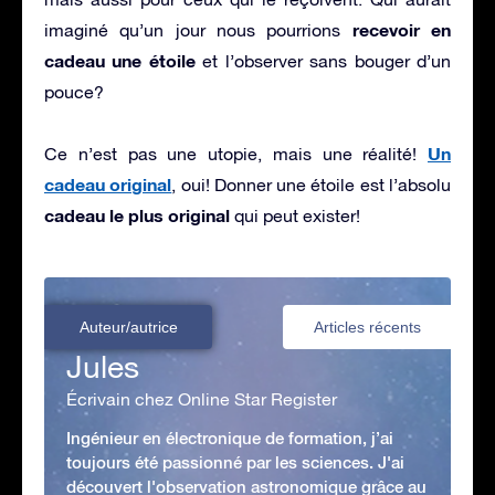
recevoir en
imaginé qu’un jour nous pourrions
cadeau une étoile
et l’observer sans bouger d’un
pouce?
Un
Ce n’est pas une utopie, mais une réalité!
cadeau original
, oui! Donner une étoile est l’absolu
cadeau le plus original
qui peut exister!
Auteur/autrice
Articles récents
Jules
Écrivain chez Online Star Register
Ingénieur en électronique de formation, j’ai
toujours été passionné par les sciences. J'ai
découvert l'observation astronomique grâce au