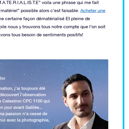
A.TE.R.I.A.L.IS.T.E” voila une phrase qui me fait
“matériel” possible alors c’est faisable.
Acheter une
une certaine façon dématérialisé Et pleine de
oile nous y trouvons tous notre compte que l’on soit
avons tous besoin de sentiments positifs!
ter
ation, j’ai toujours été
 découvert l'observation
e Celestron CPC 1100 qui
n jour avant Galilée...
 ma passion n'a cessé de
'hui avec la photographie,