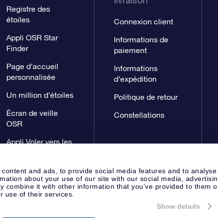
livraison
Registre des
étoiles
Connexion client
Appli OSR Star
Informations de
Finder
paiement
Page d’accueil
Informations
personnalisée
d’expédition
Un million d’étoiles
Politique de retour
Écran de veille
Constellations
OSR
Appli Voler vers les
étoiles
 content and ads, to provide social media features and to analyse
rmation about your use of our site with our social media, advertisi
 combine it with other information that you’ve provided to them o
r use of their services.
Show details
Page de presse
Déclaration de 
Apeldoorn, The Netherlands