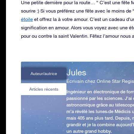
Une petite dernière pour la route… “ C’est une fête M.
sourire :) Si vous préférez une fête avec le moins de 
étoile
et offrez la à votre amour. C’est un cadeau d’
signification en amour. Alors vous voyez avec une ét
pour ou contre la saint Valentin. Fêtez l’amour nous 
Jules
Auteur/autrice
Écrivain chez Online Star Regis
Articles récents
Ingénieur en électronique de form
passionné par les sciences. J'ai
astronomique grâce au télescop
m'a révélé les lunes de Médicis u
mais 405 ans plus tard. Depuis,
grandir et je la combine aujourd
un autre grand hobby.