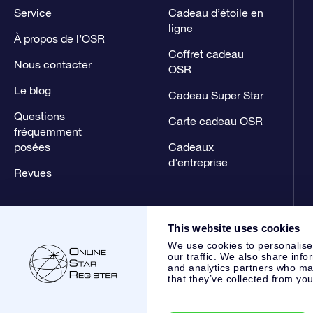
Service
Cadeau d’étoile en
ligne
À propos de l’OSR
Coffret cadeau
Nous contacter
OSR
Le blog
Cadeau Super Star
Questions
Carte cadeau OSR
fréquemment
posées
Cadeaux
d’entreprise
Revues
This website uses cookies
We use cookies to personalise
our traffic. We also share info
and analytics partners who may
that they’ve collected from you
Online Star Register BV
- Laan van de Maagd 83, 7324 BT 