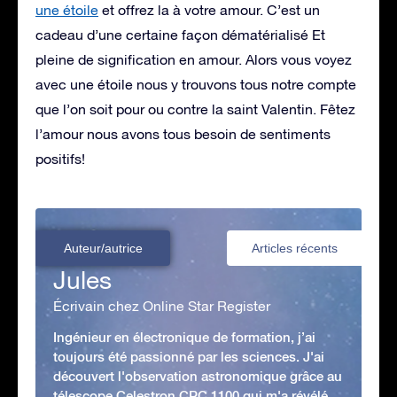
une étoile
et offrez la à votre amour. C’est un
cadeau d’une certaine façon dématérialisé Et
pleine de signification en amour. Alors vous voyez
avec une étoile nous y trouvons tous notre compte
que l’on soit pour ou contre la saint Valentin. Fêtez
l’amour nous avons tous besoin de sentiments
positifs!
Auteur/autrice
Articles récents
Jules
Écrivain chez Online Star Register
Ingénieur en électronique de formation, j’ai
toujours été passionné par les sciences. J'ai
découvert l'observation astronomique grâce au
télescope Celestron CPC 1100 qui m'a révélé