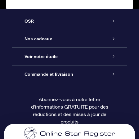
OSR
Service
Nos cadeaux
À propos de l’OSR
Cadeau d’étoile en ligne
Voir votre étoile
Nous contacter
Coffret cadeau OSR
Registre des étoiles
Commande et livraison
Le blog
Cadeau Super Star
Appli OSR Star Finder
Connexion client
Abonnez-vous à notre lettre
d'informations GRATUITE pour des
Questions fréquemment posées
Carte cadeau OSR
Page d’accueil personnalisée
Informations de paiement
réductions et des mises à jour de
produits
Revues
Cadeaux d’entreprise
Un million d’étoiles
Informations d’expédition