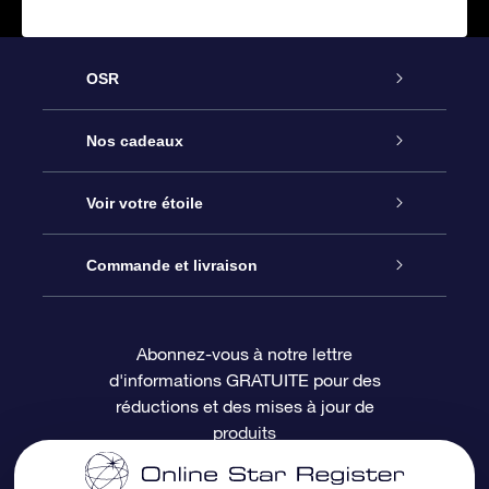
OSR
Service
Nos cadeaux
À propos de l’OSR
Cadeau d’étoile en ligne
Voir votre étoile
Nous contacter
Coffret cadeau OSR
Registre des étoiles
Commande et livraison
Le blog
Cadeau Super Star
Appli OSR Star Finder
Connexion client
Abonnez-vous à notre lettre
d'informations GRATUITE pour des
Questions fréquemment posées
Carte cadeau OSR
Page d’accueil personnalisée
Informations de paiement
réductions et des mises à jour de
produits
Revues
Cadeaux d’entreprise
Un million d’étoiles
Informations d’expédition